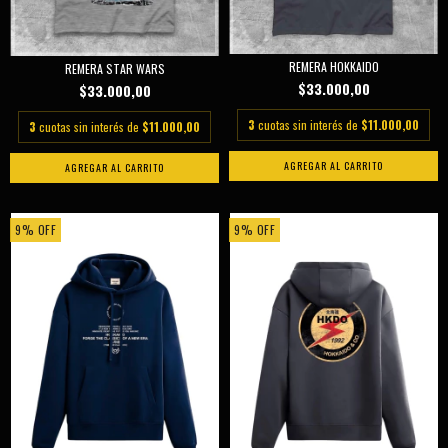
REMERA HOKKAIDO
REMERA STAR WARS
$33.000,00
$33.000,00
3
cuotas sin interés de
$11.000,00
3
cuotas sin interés de
$11.000,00
AGREGAR AL CARRITO
AGREGAR AL CARRITO
9
%
OFF
9
%
OFF