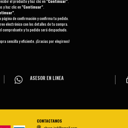
ecibir el producto y haz clic en
"Continuar"
.
s y haz clic en
"Continuar"
.
ntinuar"
.
la página de confirmación y confirma tu pedido.
reo electrónico con los detalles de tu compra.
s el comprobante y tu pedido será despachado.
a sencilla y eficiente. ¡Gracias por elegirnos!
ASESOR EN LINEA
CONTACTANOS
cheap.ind@gmail.com