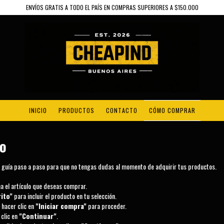
ENVÍOS GRATIS A TODO EL PAÍS EN COMPRAS SUPERIORES A $150.000
INICIO
PRODUCTOS
CONTACTO
CÓMO COMPRAR
io
na guía paso a paso para que no tengas dudas al momento de adquirir tus productos.
na el artículo que deseas comprar.
rito"
para incluir el producto en tu selección.
hacer clic en
"Iniciar compra"
para proceder.
 clic en
"Continuar"
.